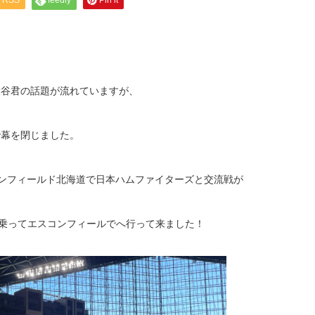
RSS
feedly
Pin it
大谷君の話題が流れていますが、
で幕を閉じました。
コンフィールド北海道で日本ハムファイターズと交流戦が
に乗ってエスコンフィールでへ
行って来ました！