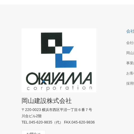
会
会社
岡山
事業
お客
採用
岡山建設株式会社
〒220-0023 横浜市西区平沼一丁目６番７号
川合ビル2階
TEL.045-620-9835（代） FAX.045-620-9836