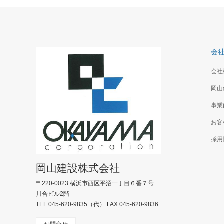
会
会社
岡山
事業
お客
採用
岡山建設株式会社
〒220-0023 横浜市西区平沼一丁目６番７号
川合ビル2階
TEL.045-620-9835（代） FAX.045-620-9836