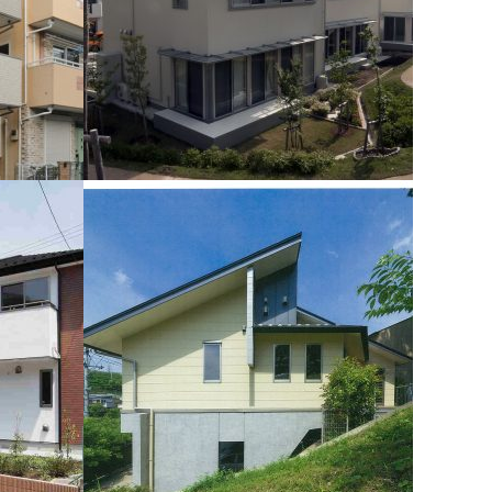
横浜市脱温暖化住宅
。規制を最
横浜市の休眠地を人工物なしの地形を生かした
ました。
造成