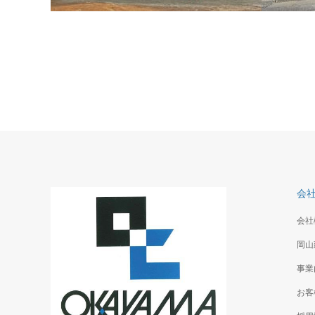
寺尾幼稚園増築
洋光台I
ヴォーリス風の個性的な建物
終の住処
会
会社
岡山
事業
お客