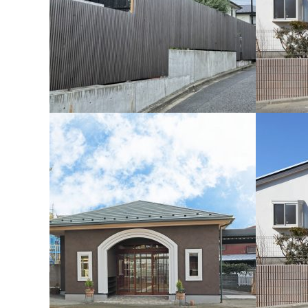
世田谷I様邸新築工事
洋光台Ｉ
旗竿形状の敷地にオーナー拘りの地下車庫（RC
閑静な住
造）＋地上木造2階建て、外壁も焼杉張りの個性
住宅です
的な住宅です。
デッキを