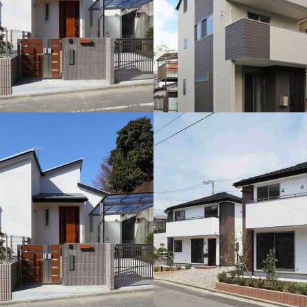
戸部3丁目住宅新築工事
様邸新築工事
狭小土地での木造3階建ての住宅です
宅地にバリアフリーを心掛けた平屋の
大限活用し、ファサードに変化を付け
。南側に孫と遊ぶ為の深い軒とウッド
設けました。