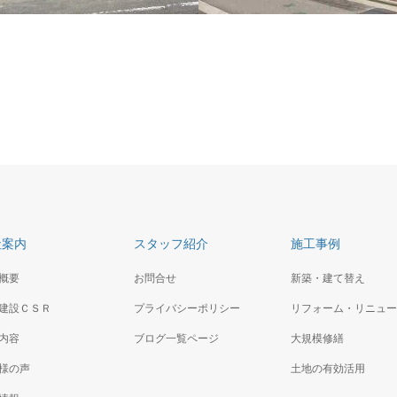
邸
東希望が丘住宅
としての理想の平屋
弊社のオリジナルブランド住宅「スイ
レンガタイルの家」の 分譲住宅
社案内
スタッフ紹介
施工事例
概要
お問合せ
新築・建て替え
建設ＣＳＲ
プライバシーポリシー
リフォーム・リニュー
内容
ブログ一覧ページ
大規模修繕
様の声
土地の有効活用