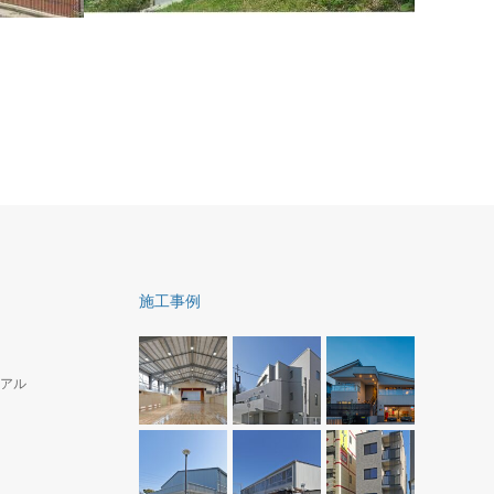
聖心侍女修道会玉縄修道院増築
傾斜地を活用した修道院の居住ｽﾍﾟｰｽの増築工事
ス漆喰と
施工事例
アル