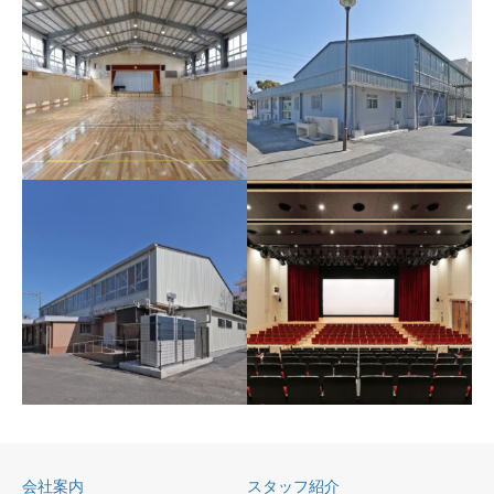
上郷中学校体育館改修そ
上山小学校体育館改修そ
の他工事（建築工事）
の他工事（建築工事）
屋根・外壁も金属板にスッキ
体育館の内部は木質系の仕上
リ、内部もぴかぴかになりま
で温かみが感じられステージ
した。
会社案内
スタッフ紹介