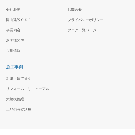
も新しくなり各イベントが楽
しみ
会社概要
お問合せ
岡山建設ＣＳＲ
プライバシーポリシー
事業内容
ブログ一覧ページ
山王台小学校体育館改修
お客様の声
その他工事（建築工事）
外壁・屋根の完全リニューア
採用情報
男女共同参画センター横
ル工事です。シャープになり
浜 天井改修その他工事
ました。体育館内部も新品同
施工事例
（建築工事
様
ホール内の特定天井を準構造
新築・建て替え
化天井に改修し、舞台特殊装
リフォーム・リニューアル
置の迫装置及び吊物装置と座
席全てリニューアルしまし
大規模修繕
た。 整然としてきれいで
土地の有効活用
す。