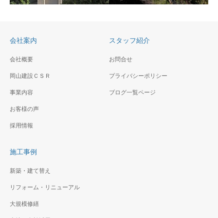
カンナイズの品のある住宅
改築工事
（夕景）
傾斜地に建つ近代的な外観の
カトリック教会、聖堂は厳か
会社案内
スタッフ紹介
な空間にトップライトからの
光が印象的
会社概要
お問合せ
岡山建設ＣＳＲ
（仮称）神奈川区二ッ谷
プライバシーポリシー
FC鷹番1丁目計画新築工
町賃貸ビル新築工事
事
事業内容
ブログ一覧ページ
高層ビルの間に建つファサー
閑静な住宅地の中にオーナー
お客様の声
ドに特徴のある複合ビル
住宅＋賃貸住宅です。
採用情報
施工事例
新築・建て替え
リフォーム・リニューアル
大規模修繕