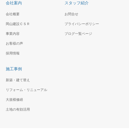
で温かみが感じられステージ
した。
会社案内
スタッフ紹介
も新しくなり各イベントが楽
しみ
会社概要
お問合せ
岡山建設ＣＳＲ
プライバシーポリシー
事業内容
ブログ一覧ページ
山王台小学校体育館改修
お客様の声
その他工事（建築工事）
外壁・屋根の完全リニューア
採用情報
男女共同参画センター横
ル工事です。シャープになり
浜 天井改修その他工事
ました。体育館内部も新品同
施工事例
（建築工事
様
ホール内の特定天井を準構造
新築・建て替え
化天井に改修し、舞台特殊装
リフォーム・リニューアル
置の迫装置及び吊物装置と座
席全てリニューアルしまし
大規模修繕
た。 整然としてきれいで
土地の有効活用
す。