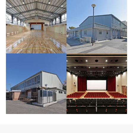
上郷中学校体育館改修そ
上山小学校体育館改修そ
の他工事（建築工事）
の他工事（建築工事）
屋根・外壁も金属板にスッキ
体育館の内部は木質系の仕上
リ、内部もぴかぴかになりま