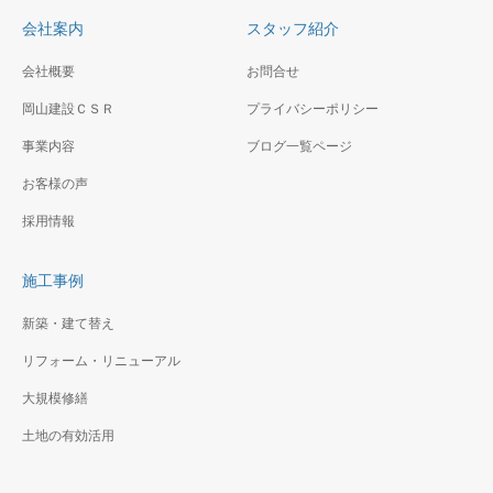
カトリック教会、聖堂は厳か
会社案内
スタッフ紹介
な空間にトップライトからの
光が印象的
会社概要
お問合せ
岡山建設ＣＳＲ
（仮称）神奈川区二ッ谷
プライバシーポリシー
FC鷹番1丁目計画新築工
町賃貸ビル新築工事
事
事業内容
ブログ一覧ページ
高層ビルの間に建つファサー
閑静な住宅地の中にオーナー
お客様の声
ドに特徴のある複合ビル
住宅＋賃貸住宅です。
採用情報
施工事例
新築・建て替え
リフォーム・リニューアル
大規模修繕
土地の有効活用