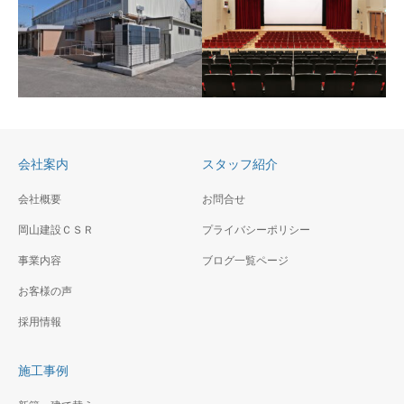
上郷中学校体育館改修そ
上山小学校体育館改修そ
の他工事（建築工事）
の他工事（建築工事）
屋根・外壁も金属板にスッキ
体育館の内部は木質系の仕上
リ、内部もぴかぴかになりま
で温かみが感じられステージ
した。
会社案内
スタッフ紹介
も新しくなり各イベントが楽
しみ
会社概要
お問合せ
岡山建設ＣＳＲ
プライバシーポリシー
事業内容
ブログ一覧ページ
山王台小学校体育館改修
お客様の声
その他工事（建築工事）
外壁・屋根の完全リニューア
採用情報
男女共同参画センター横
ル工事です。シャープになり
浜 天井改修その他工事
ました。体育館内部も新品同
施工事例
（建築工事
様
ホール内の特定天井を準構造