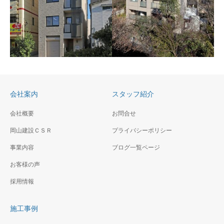
鎌倉Ｉ様邸新築工事
海の見える高台にあるアメリ
百合ヶ丘カトリック教会
カンナイズの品のある住宅
改築工事
（夕景）
傾斜地に建つ近代的な外観の
カトリック教会、聖堂は厳か
会社案内
スタッフ紹介
な空間にトップライトからの
光が印象的
会社概要
お問合せ
岡山建設ＣＳＲ
（仮称）神奈川区二ッ谷
プライバシーポリシー
FC鷹番1丁目計画新築工
町賃貸ビル新築工事
事
事業内容
ブログ一覧ページ
高層ビルの間に建つファサー
閑静な住宅地の中にオーナー
お客様の声
ドに特徴のある複合ビル
住宅＋賃貸住宅です。
採用情報
施工事例