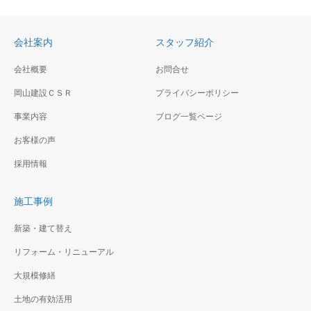
りの地下車庫（RC造）＋地上
を心掛けた平屋の住宅です。
木造2階建て、外壁も焼杉張り
南側に孫と遊ぶ為の深い軒と
の個性的な住宅です。
ウッドデッキを設けました。
会社案内
スタッフ紹介
会社概要
お問合せ
横浜市脱温暖化住宅
岡山建設ＣＳＲ
プライバシーポリシー
横浜市の休眠地を人工物なし
戸部3丁目住宅新築工事
の地形を生かした造成
事業内容
ブログ一覧ページ
狭小土地での木造3階建ての住
お客様の声
宅です。規制を最大限活用
し、ファサードに変化を付け
採用情報
ました。
施工事例
新築・建て替え
リフォーム・リニューアル
大規模修繕
土地の有効活用