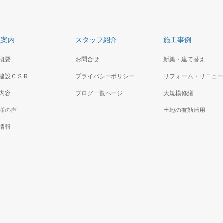
壁も金属板にスッキリ、内部もぴかぴ
外壁・屋根の完全リニューアル工事で
ました。
ープになりました。体育館内部も新品
社案内
スタッフ紹介
施工事例
概要
お問合せ
新築・建て替え
建設ＣＳＲ
プライバシーポリシー
リフォーム・リニュー
内容
ブログ一覧ページ
大規模修繕
様の声
土地の有効活用
情報