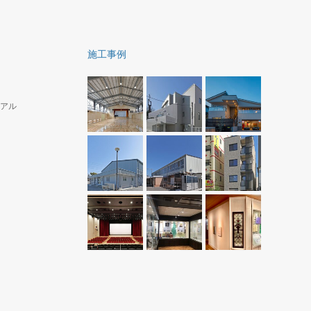
男女共同参画センター横浜 天井改修そ
す。シャ
の他工事（建築工事
同様
ホール内の特定天井を準構造化天井に改修し、
施工事例
舞台特殊装置の迫装置及び吊物装置と座席全て
リニューアルしました。 整然としてきれいで
す。
アル