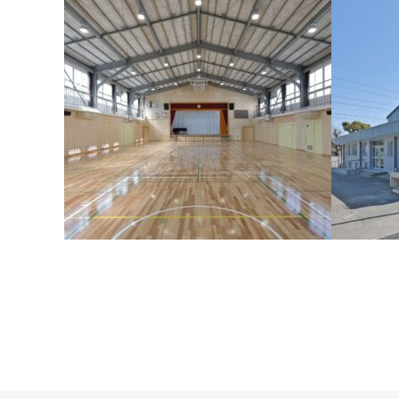
上山小学校体育館改修その他工事（建築
上郷中学
工事）
工事）