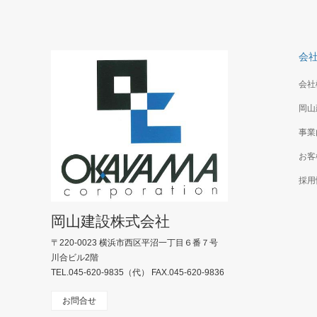
体育館の内部は木質系の仕上で温かみが感じら
屋根・外
れステージも新しくなり各イベントが楽しみ
かになり
会
会社
岡山
事業
お客
採用
岡山建設株式会社
〒220-0023 横浜市西区平沼一丁目６番７号
川合ビル2階
TEL.045-620-9835（代） FAX.045-620-9836
お問合せ