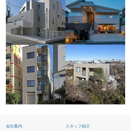
鎌倉Ｉ様邸新築工事
海の見える高台にあるアメリ
百合ヶ丘カトリック教会
カンナイズの品のある住宅
改築工事
（夕景）
傾斜地に建つ近代的な外観の
カトリック教会、聖堂は厳か
会社案内
スタッフ紹介
な空間にトップライトからの