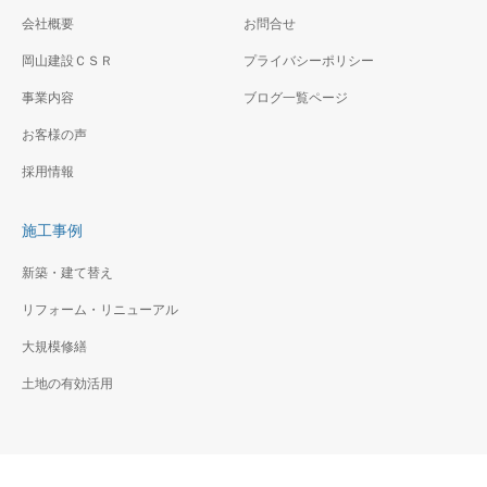
光が印象的
会社概要
お問合せ
岡山建設ＣＳＲ
（仮称）神奈川区二ッ谷
プライバシーポリシー
FC鷹番1丁目計画新築工
町賃貸ビル新築工事
事
事業内容
ブログ一覧ページ
高層ビルの間に建つファサー
閑静な住宅地の中にオーナー
お客様の声
ドに特徴のある複合ビル
住宅＋賃貸住宅です。
採用情報
施工事例
新築・建て替え
リフォーム・リニューアル
大規模修繕
土地の有効活用