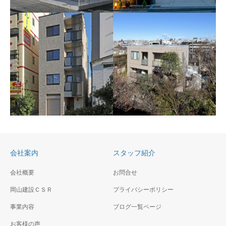
鎌倉Ｉ様邸新築工事
海の見える高台にあるアメリ
百合ヶ丘カトリック教会
カンナイズの品のある住宅
改築工事
（夕景）
傾斜地に建つ近代的な外観の
カトリック教会、聖堂は厳か
会社案内
スタッフ紹介
な空間にトップライトからの
光が印象的
会社概要
お問合せ
岡山建設ＣＳＲ
（仮称）神奈川区二ッ谷
プライバシーポリシー
FC鷹番1丁目計画新築工
町賃貸ビル新築工事
事
事業内容
ブログ一覧ページ
高層ビルの間に建つファサー
閑静な住宅地の中にオーナー
お客様の声