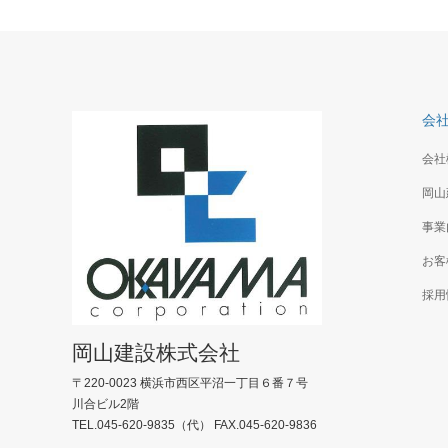
会
会社
岡山
事業
お客
採用
岡山建設株式会社
〒220-0023 横浜市西区平沼一丁目６番７号
川合ビル2階
TEL.045-620-9835（代） FAX.045-620-9836